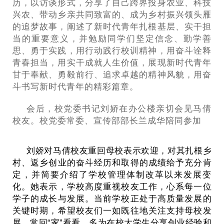
历，以访谈形式，分享了自己跨界投身农业、科技
兴农、带动乡亲共同致富的、成为乡村振兴领头雁
的追梦故事，阐述了新时代青年扎根基层、实干担
当的重要意义，并勉励同学们坚定信念、勤学善
思、勇于实践，用行动践行校训精神，用奋斗诠释
青春担当，用实干成就人生价值，展现新时代青年
甘于奉献、勇毅前行、追求卓越的精神风貌，用奋
斗书写新时代青年的精彩篇章。
会后，校党委书记刘娇在办公楼亲切会见马倩
校友。校党委常委、宣传部部长兰成华陪同参加
刘娇对马倩校友重回母校表示欢迎，对其扎根乡
村、返乡创业的奋斗经历和取得的成绩给予充分肯
定，并简要介绍了学校管理体制改革以来发展变
化。她表示，学校高度重视校友工作，心系每一位
学子的成长与发展。当前学校正处于高质量发展的
关键时期，希望校友们一如既往地关注支持母校发
展，常回“家”看看，多为在校大学生分享创业经验和